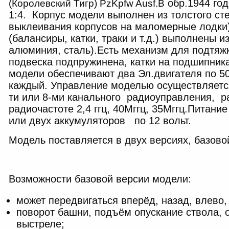
обр.1944 го
(Королевский Тигр) PzKpfw Ausf.B
1:4. Корпус модели выполнен из толстого ст
выклеивания корпусов на маломерные лодки)
(балансиры, катки, траки и т.д.) выполнены 
алюминия, сталь).Есть механизм для подтяжк
подвеска подпружинена, катки на подшипника
модели обеспечивают два Эл.двигателя по 50
каждый. Управление моделью осуществляетс
ти или 8-ми канального радиоуправления, 
радиочастоте 2,4 ггц, 40Мггц, 35Мггц.Питание
или двух аккумуляторов по 12 вольт.
Модель поставляется в двух версиях, базов
Возможности базовой версии модели:
может передвигаться вперёд, назад, влево,
поворот башни, подъём опускание ствола, о
выстреле;