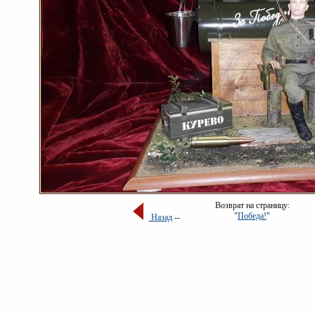
Возврат на страницу:
"
Победа!
"
Назад
--