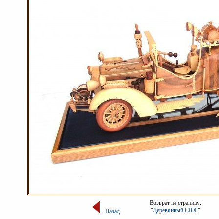
Возврат на страницу:
"
Деревянный СЮР
"
Назад
--