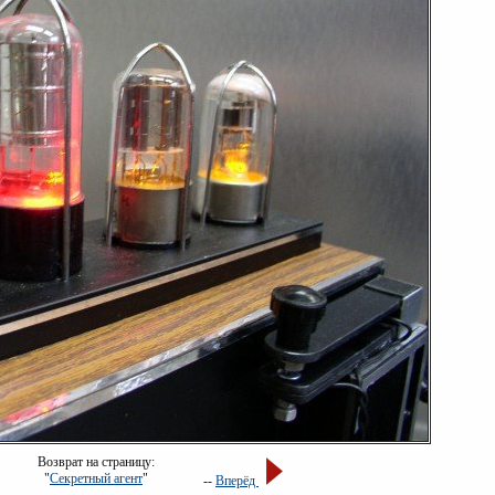
Возврат на страницу:
"
Секретный агент
"
--
Вперёд