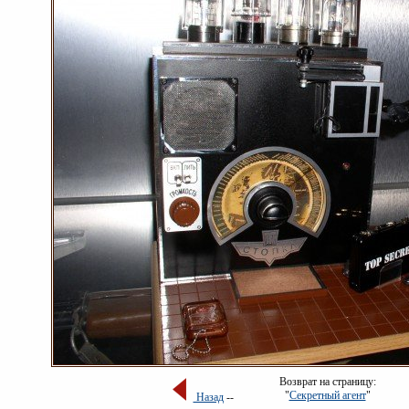
Возврат на страницу:
"
Секретный агент
"
Назад
--