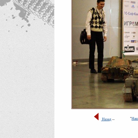
"
Наш
Назад
--