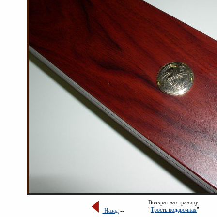
Возврат на страницу:
"
Трость подарочная
"
Назад
--