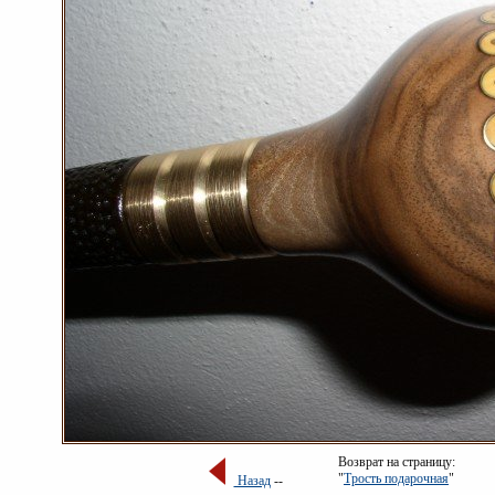
Возврат на страницу:
"
Трость подарочная
"
Назад
--