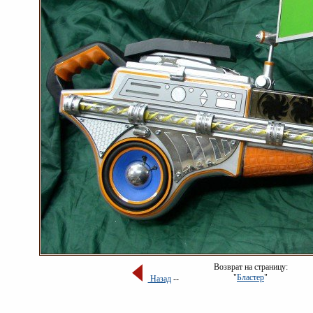
Возврат на страницу:
"
Бластер
"
Назад
--