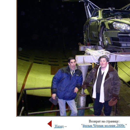
Возврат на страницу:
"
фильм Чёрная молния 2009г.
"
Назад
--